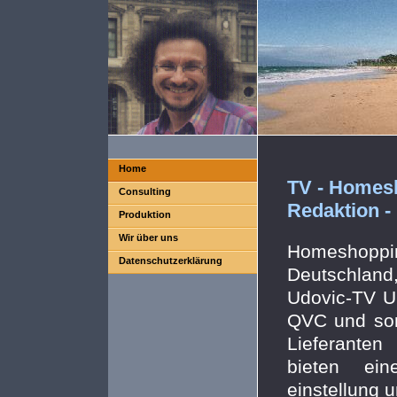
Home
TV - Homesh
Consulting
Redaktion - 
Produktion
Wir über uns
Homeshoppin
Datenschutzerklärung
Deutschland,
Udovic-TV UG
QVC und son
Lieferante
bieten eine
einstellung 